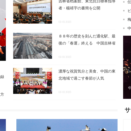
吉林省档案館、東北抗日聯軍指導
者・楊靖宇の書簡を公開
03-01 2025
８８年の歴史を刻んだ通化駅、最
後の「春運」終える 中国吉林省
め
03-01 2025
濃厚な祝賀気分と美食、中国の東
記録
北地域で過ごす春節が人気
03-01 2025
立方
サ