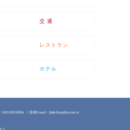
交 通
レストラン
ホテル
1-82530026 |
告発E-mail：jb@chinajilin.com.cn
-5