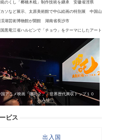
伝統のくし「榔橋木梳」制作技術を継承 安徽省涇県
ピカソなど展示、太原美術館で中仏絵画の特別展 中国山
西省
梅渓湖芸術博物館が開館 湖南省長沙市
中国黒竜江省ハルビンで「チョウ」をテーマにしたアート
展開催
中国アニメ映画「哪吒２」、世界歴代興収トップ１０
入り
ービス
出入国