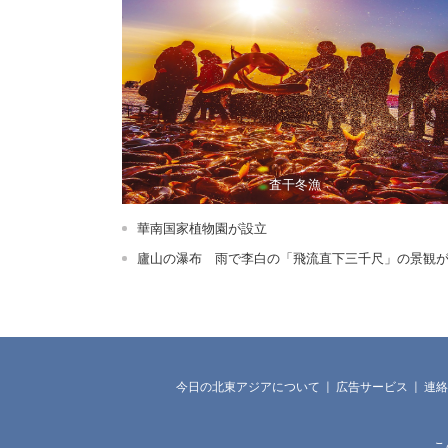
査干冬漁
華南国家植物園が設立
廬山の瀑布 雨で李白の「飛流直下三千尺」の景観
現
今日の北東アジアについて |
広告サービス |
連絡
こ