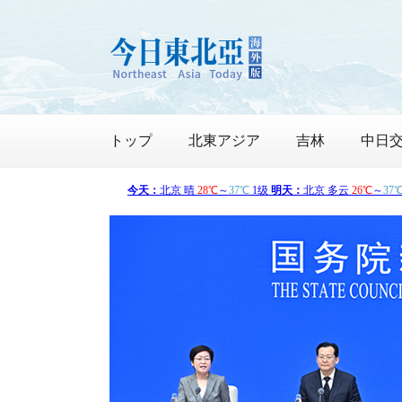
トップ
北東アジア
吉林
中日