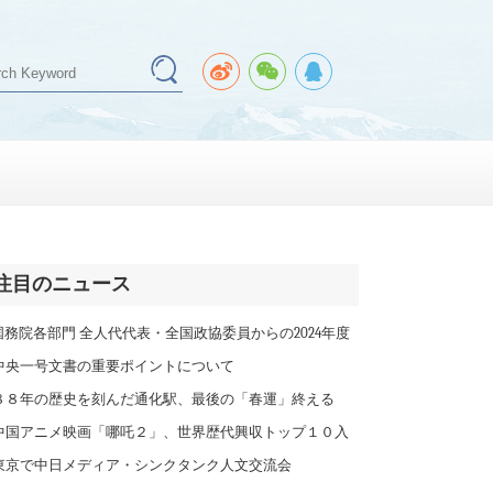
注目のニュース
務院各部門 全人代代表・全国政協委員からの2024年度
言と提案5000件を採択
中央一号文書の重要ポイントについて
８８年の歴史を刻んだ通化駅、最後の「春運」終える
吉林省
中国アニメ映画「哪吒２」、世界歴代興収トップ１０入
東京で中日メディア・シンクタンク人文交流会