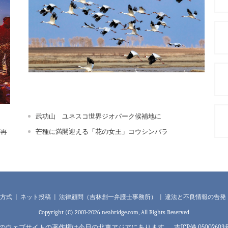
鶴舞向海
武功山 ユネスコ世界ジオパーク候補地に
が再
芒種に満開迎える「花の女王」コウシンバラ
方式 |
ネット投稿 |
法律顧問（吉林創一弁護士事務所） |
違法と不良情報の告発：043
Copyright (C) 2001-2026 neabridge.com, All Rights Reserved
のウェブサイトの著作権は今日の北東アジアにあります。 吉ICP備 05002603号