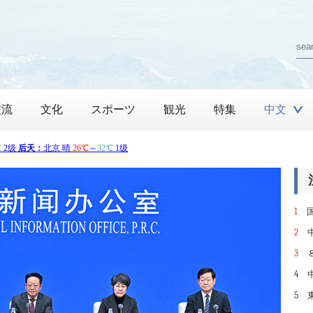
交流
文化
スポーツ
観光
特集
中文
1
国
の提
2
3
中国
4
り
5