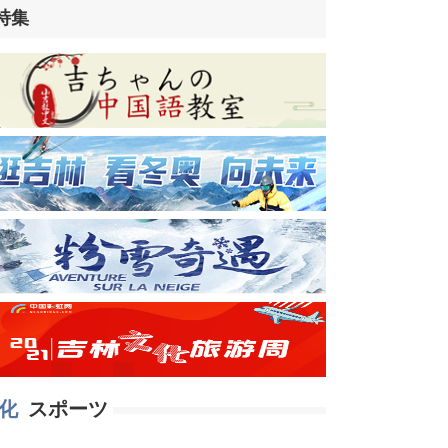
特集
hàng shàn ruò shuǐ）
化
スポーツ