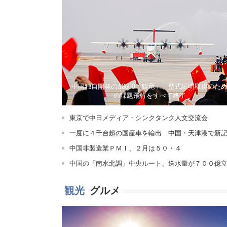
中国独自開発のAG600「鯤竜」、型式証明取得のた
の課題飛行をすべて終了
東京で中日メディア・シンクタンク人文交流会
一度に４千台超の国産車を輸出 中国・天津港で新
中国非製造業ＰＭＩ、２月は５０・４
中国の「南水北調」中央ルート、送水量が７００億
メートル超す
観光
グルメ