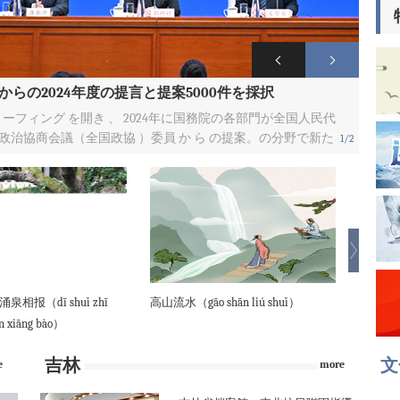
らの2024年度の提言と提案5000件を採択
ーフィング を開き 、 2024年に国務院の各部門が全国人民代
国政治協商会議（全国政協 ）委員 か ら の提案。の分野で新た
1
/2
相报（dī shuǐ zhī
高山流水（gāo shān liú shuǐ）
上善若水（s
n xiāng bào）
吉林
文
re
more